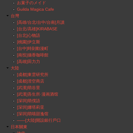
お菓子のメイド
Guilda Magica Cafe
台灣
[高雄/台北/台中/台南]月讀
[台北/高雄]KIRABASE
[台北]心物語
[桃園]伊立斯
[台中]時刻動漫町
[南投]攝香咖啡館
[高雄]田力力
大陸
[成都]東雲研究所
[成都]澄空商店
[武漢]萌谷里
[武漢]吾生所·漫画酒馆
[深圳]萌僕語
[深圳]娜塔莉亚
[深圳]萌喵甜逸馆
——[大陸]開設銀行戶口
日本關東