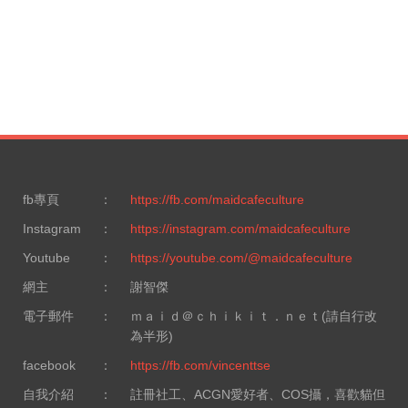
fb專頁
：
https://fb.com/maidcafeculture
Instagram
：
https://instagram.com/maidcafeculture
Youtube
：
https://youtube.com/@maidcafeculture
網主
：
謝智傑
電子郵件
：
ｍａｉｄ＠ｃｈｉｋｉｔ．ｎｅｔ(請自行改
為半形)
facebook
：
https://fb.com/vincenttse
自我介紹
：
註冊社工、ACGN愛好者、COS攝，喜歡貓但