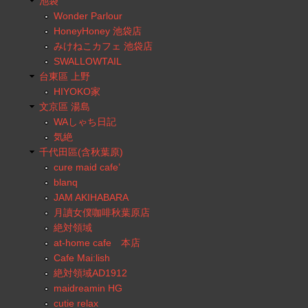
池袋
Wonder Parlour
HoneyHoney 池袋店
みけねこカフェ 池袋店
SWALLOWTAIL
台東區 上野
HIYOKO家
文京區 湯島
WAしゃち日記
気絶
千代田區(含秋葉原)
cure maid cafe’
blanq
JAM AKIHABARA
月讀女僕咖啡秋葉原店
絶対領域
at-home cafe 本店
Cafe Mai:lish
絶対領域AD1912
maidreamin HG
cutie relax