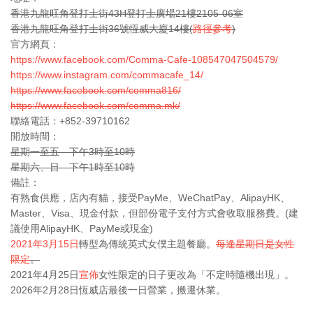
香港九龍旺角登打士街43H登打士廣場21樓2105-06室
香港九龍旺角登打士街36號恆威大廈14樓(
路徑參考
)
官方網頁：
https://www.facebook.com/Comma-Cafe-108547047504579/
https://www.instagram.com/commacafe_14/
https://www.facebook.com/comma816/
https://www.facebook.com/comma.mk/
聯絡電話：+852-39710162
開放時間：
星期一至五 下午3時至10時
星期六、日 下午1時至10時
備註：
有熟食供應，店內有貓，接受PayMe、WeChatPay、AlipayHK、
Master、Visa、現金付款，但部份電子支付方式會收取服務費。(建
議使用AlipayHK、PayMe或現金)
2021年3月15日
轉型為傳統英式女僕主題餐廳。
每逢星期日是女性
限定
。
2021年4月25日
宣佈
女性限定的日子更改為「不定時隨機出現」。
2026年2月28日恆威店最後一日營業，搬遷休業。