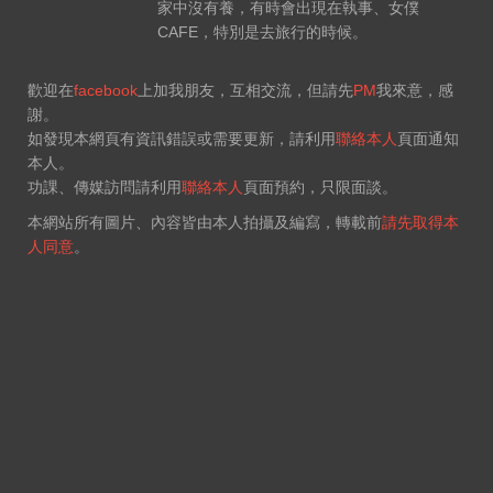
家中沒有養，有時會出現在執事、女僕
CAFE，特別是去旅行的時候。
歡迎在
facebook
上加我朋友，互相交流，但請先
PM
我來意，感
謝。
如發現本網頁有資訊錯誤或需要更新，請利用
聯絡本人
頁面通知
本人。
功課、傳媒訪問請利用
聯絡本人
頁面預約，只限面談。
本網站所有圖片、內容皆由本人拍攝及編寫，轉載前
請先取得本
人同意
。