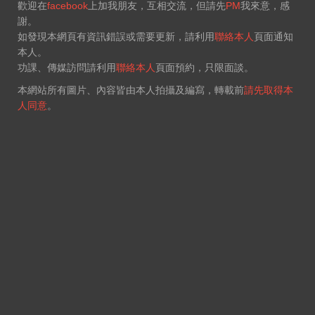
歡迎在
facebook
上加我朋友，互相交流，但請先
PM
我來意，感
謝。
如發現本網頁有資訊錯誤或需要更新，請利用
聯絡本人
頁面通知
本人。
功課、傳媒訪問請利用
聯絡本人
頁面預約，只限面談。
本網站所有圖片、內容皆由本人拍攝及編寫，轉載前
請先取得本
人同意
。