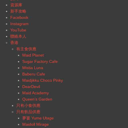
資源庫
新手攻略
Facebook
Instagram
YouTube
聯絡本人
香港
有主食供應
Maid Planet
Sugar Factory Cafe
Mistia Luna
Baberu Cafe
Maidjikku Choco Pinky
DearDevil
Maid Academy
Queen’s Garden
只有小食供應
只有飲品供應
夢宴 Yume Utage
Maidoll Mirage