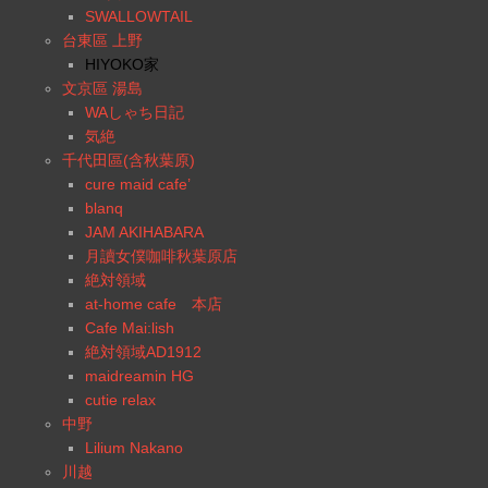
SWALLOWTAIL
台東區 上野
HIYOKO家
文京區 湯島
WAしゃち日記
気絶
千代田區(含秋葉原)
cure maid cafe’
blanq
JAM AKIHABARA
月讀女僕咖啡秋葉原店
絶対領域
at-home cafe 本店
Cafe Mai:lish
絶対領域AD1912
maidreamin HG
cutie relax
中野
Lilium Nakano
川越