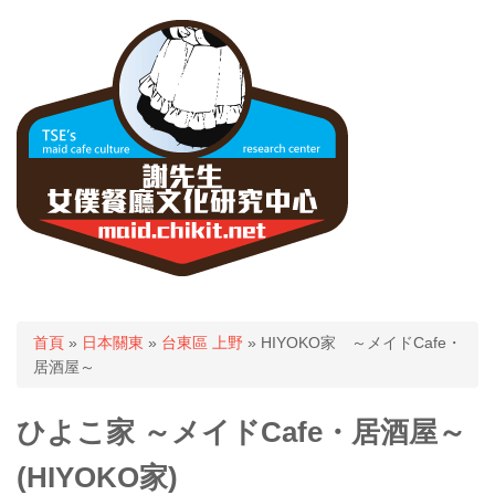
您在這裡
首頁
»
日本關東
»
台東區 上野
» HIYOKO家 ～メイドCafe・
居酒屋～
ひよこ家 ～メイドCafe・居酒屋～
(HIYOKO家)