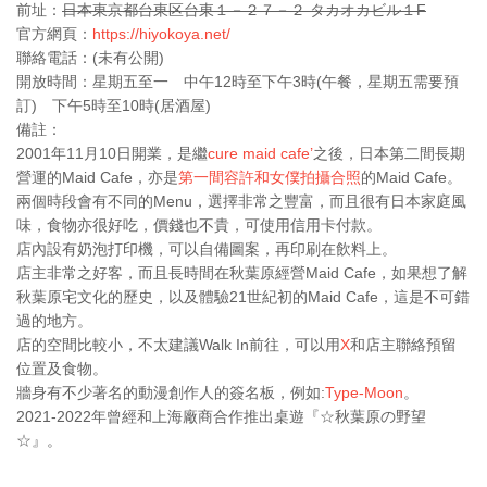
前址：
日本東京都台東区台東１－２７－２ タカオカビル１F
官方網頁：
https://hiyokoya.net/
聯絡電話：(未有公開)
開放時間：星期五至一 中午12時至下午3時(午餐，星期五需要預
訂) 下午5時至10時(居酒屋)
備註：
2001年11月10日開業，是繼
cure maid cafe’
之後，日本第二間長期
營運的Maid Cafe，亦是
第一間容許和女僕拍攝合照
的Maid Cafe。
兩個時段會有不同的Menu，選擇非常之豐富，而且很有日本家庭風
味，食物亦很好吃，價錢也不貴，可使用信用卡付款。
店內設有奶泡打印機，可以自備圖案，再印刷在飲料上。
店主非常之好客，而且長時間在秋葉原經營Maid Cafe，如果想了解
秋葉原宅文化的歷史，以及體驗21世紀初的Maid Cafe，這是不可錯
過的地方。
店的空間比較小，不太建議Walk In前往，可以用
X
和店主聯絡預留
位置及食物。
牆身有不少著名的動漫創作人的簽名板，例如:
Type-Moon
。
2021-2022年曾經和上海廠商合作推出桌遊『☆秋葉原の野望
☆』。