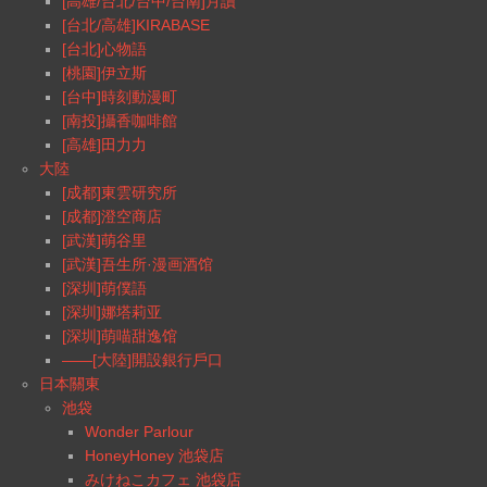
[高雄/台北/台中/台南]月讀
[台北/高雄]KIRABASE
[台北]心物語
[桃園]伊立斯
[台中]時刻動漫町
[南投]攝香咖啡館
[高雄]田力力
大陸
[成都]東雲研究所
[成都]澄空商店
[武漢]萌谷里
[武漢]吾生所·漫画酒馆
[深圳]萌僕語
[深圳]娜塔莉亚
[深圳]萌喵甜逸馆
——[大陸]開設銀行戶口
日本關東
池袋
Wonder Parlour
HoneyHoney 池袋店
みけねこカフェ 池袋店