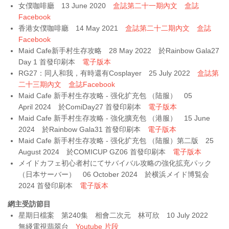
女僕咖啡廳 13 June 2020
盒誌第二十一期內文
盒誌
Facebook
香港女僕咖啡廳 14 May 2021
盒誌第二十二期內文
盒誌
Facebook
Maid Cafe新手村生存攻略 28 May 2022 於Rainbow Gala27
Day 1 首發印刷本
電子版本
RG27：同人和我，有時還有Cosplayer 25 July 2022
盒誌第
二十三期內文
盒誌Facebook
Maid Cafe 新手村生存攻略 - 强化扩充包 （陆服） 05
April 2024 於ComiDay27 首發印刷本
電子版本
Maid Cafe 新手村生存攻略 - 強化擴充包 （港服） 15 June
2024 於Rainbow Gala31 首發印刷本
電子版本
Maid Cafe 新手村生存攻略 - 强化扩充包 （陆服）第二版 25
August 2024 於COMICUP GZ06 首發印刷本
電子版本
メイドカフェ初心者村にてサバイバル攻略の強化拡充パック
（日本サーバー） 06 October 2024 於横浜メイド博覧会
2024 首發印刷本
電子版本
網主受訪節目
星期日檔案 第240集 相會二次元 林可欣 10 July 2022
無綫電視翡翠台
Youtube 片段