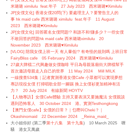
米璐璐 ximilulu feat.年子 27 July 2023 西米璐璐♥Ximilulu
JP[女僕文化] 香港女僕20問(下) 要處理主人？要警告主人的
事 hk maid cafe 西米璐璐 ximilulu feat.年子 11 August
2023 西米璐璐♥Ximilulu
JP[女僕文化] 回答匿名女僕問題!? 和誰不和!賺多少？一些女僕
不敢回答的問題hk maid cafe 西米璐璐ximilulu 20
November 2023 西米璐璐♥Ximilulu
[VLOG] 陪我女僕上班一天 有人暈低!? 有奇怪的規則嗎 上班日常
FairyBliss cafe 05 February 2024 西米璐璐♥Ximilulu
27歲大牌檔二代興趣做女僕咖啡 平日為母親落廟街大牌檔幫手
首次邀請母親走入自己的世界 11 May 2024 Mill MILK
一線搜查534集｜記者實測香港女僕Cafe 小眾都可以實現夢想
專訪現役女僕 打掃唱歌全部一腳踢 換上女僕衫更加精神有活
力？ 20 July 2024 有線新聞 HOYTV
【人物專訪】女僕Cafe體驗 主持又要表演又要施魔法 女僕親談
遇到恐怖客人 30 October 2024 港。實測Testhongkong
【澳門女僕cafe】女僕的日常？｜乜嘢叫Cheki？｜
Okashinomaid 22 December 2024 _Reina_maid_
大小姐你好 (第二季
第十八集
第十九集
) 10 March 2025 喱
騷 港女又萬歲