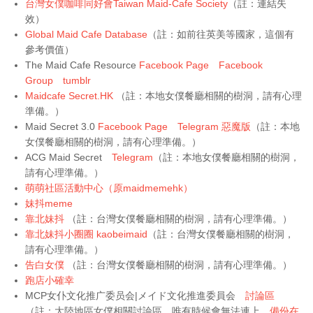
台灣女僕咖啡同好會Taiwan Maid-Cafe Society
（註：連結失
效）
Global Maid Cafe Database
（註：如前往英美等國家，這個有
參考價值）
The Maid Cafe Resource
Facebook Page
Facebook
Group
tumblr
Maidcafe Secret.HK
（註：本地女僕餐廳相關的樹洞，請有心理
準備。）
Maid Secret 3.0
Facebook Page
Telegram 惡魔版
（註：本地
女僕餐廳相關的樹洞，請有心理準備。）
ACG Maid Secret
Telegram
（註：本地女僕餐廳相關的樹洞，
請有心理準備。）
萌萌社區活動中心（原maidmemehk）
妹抖meme
靠北妹抖
（註：台灣女僕餐廳相關的樹洞，請有心理準備。）
靠北妹抖小圈圈 kaobeimaid
（註：台灣女僕餐廳相關的樹洞，
請有心理準備。）
告白女僕
（註：台灣女僕餐廳相關的樹洞，請有心理準備。）
跑店小確幸
MCP女仆文化推广委员会|メイド文化推進委員会
討論區
（註：大陸地區女僕相關討論區，唯有時候會無法連上，
備份在