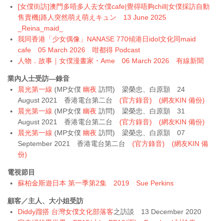
[女僕街訪]澳門多唔多人去女僕cafe|覺得唔夠chill|女僕採訪自動
售賣機|路人突然萌え萌えキュン 13 June 2025
_Reina_maid_
我同香港「少女偶像」NANASE 770傾港日idol文化同maid
cafe 05 March 2026 咁都得 Podcast
人物．故事｜女僕漫畫家・Ame 06 March 2026 有線新聞
業內人士受訪—錄音
晨光第一線
(MP女僕
幽夜
訪問) 梁榮忠、白原顥 24
August 2021 香港電台第二台
(官方錄音)
(網友KIN 備份)
晨光第一線
(MP女僕
幽夜
訪問) 梁榮忠、白原顥 31
August 2021 香港電台第二台
(官方錄音)
(網友KIN 備份)
晨光第一線
(MP女僕
幽夜
訪問) 梁榮忠、白原顥 07
September 2021 香港電台第二台
(官方錄音)
(網友KIN 備
份)
電視節目
蘇柏金斯遊日本 第一季第2集 2019 Sue Perkins
顧客／主人、大小姐受訪
Diddy蹓搭 台灣女僕文化部落客
之訪談 13 December 2020