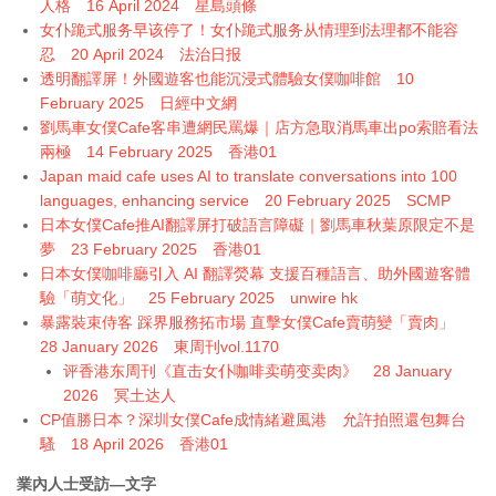
人格 16 April 2024 星島頭條
女仆跪式服务早该停了！女仆跪式服务从情理到法理都不能容
忍 20 April 2024 法治日报
透明翻譯屏！外國遊客也能沉浸式體驗女僕咖啡館 10
February 2025 日經中文網
劉馬車女僕Cafe客串遭網民罵爆｜店方急取消馬車出po索賠看法
兩極 14 February 2025 香港01
Japan maid cafe uses AI to translate conversations into 100
languages, enhancing service 20 February 2025 SCMP
日本女僕Cafe推AI翻譯屏打破語言障礙｜劉馬車秋葉原限定不是
夢 23 February 2025 香港01
日本女僕咖啡廳引入 AI 翻譯熒幕 支援百種語言、助外國遊客體
驗「萌文化」 25 February 2025 unwire hk
暴露裝束侍客 踩界服務拓市場 直擊女僕Cafe賣萌變「賣肉」
28 January 2026 東周刊vol.1170
评香港东周刊《直击女仆咖啡卖萌变卖肉》 28 January
2026 冥土达人
CP值勝日本？深圳女僕Cafe成情緒避風港 允許拍照還包舞台
騷 18 April 2026 香港01
業內人士受訪—文字