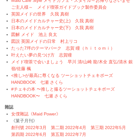
Maid Cafe Style メイドカフェ・スタイル～お帰りなさいませ
ご主人様～ メイド喫茶ガイドブック製作委員会
英国メイドの世界 久我 真樹
日本のメイドカルチャー史(上) 久我 真樹
日本のメイドカルチャー史(下) 久我 真樹
図解 メイド 池上 良太
図説 英国メイドの日常 村上リコ
たった7坪のテーマパーク 志賀 瞳（ｈｉｔｏｍｉ）
叶えたい夢の見つけ方 志賀瞳
メイド喫茶で会いましょう 早川 清/山崎 龍/木全 直弘/清水 銀
嶺/佐藤 楓
<推し>が最高に尊くなる ツーショットチェキポーズ
HANDBOOK 七瀬 さくら
#チェキの本 〜推しと撮るツーショットチェキポーズ
HANDBOOK〜 七瀬 さくら
雜誌
女僕雜誌《Maid Power》
《菓子月刊》
創刊號 2022年3月
第二期 2022年4月
第三期 2022年5月
第四期 2022年6月
第五期 2022年7月