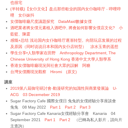
也很宅
(半转载)【女仆文化】盘点那些歇业的国内女仆咖啡厅 - 哔哩哔
哩 女仆妹抖
女僕咖啡廳尺度議題探究 DataMaid數據女僕
酒吧業者將女僕元素植入酒吧中, 將會如何影響女僕店文化? 小
藍籃、陳霆
感慨+总结 浅论国内女仆咖啡厅逐渐转型。向陪玩店发展的过程
及原因（同时说说日本和国内女仆店转型） 凉水玉青的遥想
學生分享•人類學家在田野 Anthropology Department, The
Chinese University of Hong Kong 香港中文大學人類學系
香港女僕咖啡廳現況與社會大眾的誤解 阿糖
台灣女僕圈現況觀察 Hiromi
(原文)
講座
2019第八屆御宅研討會-動漫研究的知識性與商業發展論 U-
ACG 03 Decemeber 2019
Sugar Factory Cafe 國際女僕日 兔兔的女僕經驗分享座談會
兔兔 08 May 2022
Part 1
Part 2
Part 3
Sugar Factory Cafe Kanaria女僕經驗分享會 Kanaria 04
September 2021
Part 1
Part 2
（已轉為私人影片，請向片
主查詢）