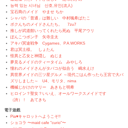
능력 있는 시녀님 산호,유인(流人)
宝石商のメイド やませ ちか
シャバの「普通」は難しい 中村颯希ばたこ
ボクんちのメイドさんたち。 7zu7
推しが武道館いってくれたら死ぬ 平尾アウリ
ぽんこつポン子 矢寺圭太
アキバ冥途戦争 Cygames、P.A.WORKS
君は冥土様。 しょたん
怪異と乙女と神隠し ぬじま
夢見るメイドのティータイム みやしろ
憧れのメイドさんがタバコが似合う 嶋水えけ
異世界メイドの三ツ星グルメ ～現代ごはん作ったら王宮で大バ
ズリしました～ U4、モリタ、nima
機械じかけのマリー あきもと明希
ヒロイン？聖女？いいえ、オールワークスメイドです
（誇）！ あてきち
電子遊戲
Pia♥キャロットへようこそ!!
ショコラ 〜maid cafe "curio"〜