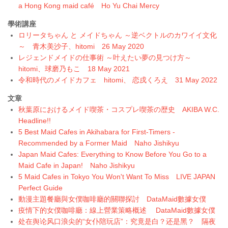
a Hong Kong maid café Ho Yu Chai Mercy
學術講座
ロリータちゃん と メイドちゃん ～逆ベクトルのカワイイ文化
～ 青木美沙子、hitomi 26 May 2020
レジェンドメイドの仕事術 ～叶えたい夢の見つけ方～
hitomi、球磨乃もこ 18 May 2021
令和時代のメイドカフェ hitomi、 恋戌くろえ 31 May 2022
文章
秋葉原におけるメイド喫茶・コスプレ喫茶の歴史 AKIBA W.C.
Headline!!
5 Best Maid Cafes in Akihabara for First-Timers -
Recommended by a Former Maid Naho Jishikyu
Japan Maid Cafes: Everything to Know Before You Go to a
Maid Cafe in Japan! Naho Jishikyu
5 Maid Cafes in Tokyo You Won't Want To Miss LIVE JAPAN
Perfect Guide
動漫主題餐廳與女僕咖啡廳的關聯探討 DataMaid數據女僕
疫情下的女僕咖啡廳：線上營業策略概述 DataMaid數據女僕
处在舆论风口浪尖的“女仆陪玩店”：究竟是白？还是黑？ 隔夜