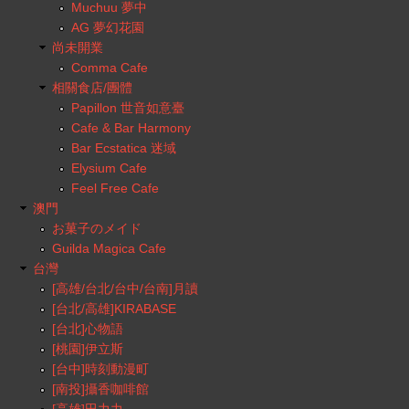
Muchuu 夢中
AG 夢幻花園
尚未開業
Comma Cafe
相關食店/團體
Papillon 世音如意臺
Cafe & Bar Harmony
Bar Ecstatica 迷域
Elysium Cafe
Feel Free Cafe
澳門
お菓子のメイド
Guilda Magica Cafe
台灣
[高雄/台北/台中/台南]月讀
[台北/高雄]KIRABASE
[台北]心物語
[桃園]伊立斯
[台中]時刻動漫町
[南投]攝香咖啡館
[高雄]田力力