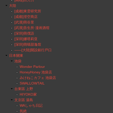
大陸
[成都]東雲研究所
[成都]澄空商店
[武漢]萌谷里
[武漢]吾生所·漫画酒馆
[深圳]萌僕語
[深圳]娜塔莉亚
[深圳]萌喵甜逸馆
——[大陸]開設銀行戶口
日本關東
池袋
Wonder Parlour
HoneyHoney 池袋店
みけねこカフェ 池袋店
SWALLOWTAIL
台東區 上野
HIYOKO家
文京區 湯島
WAしゃち日記
気絶