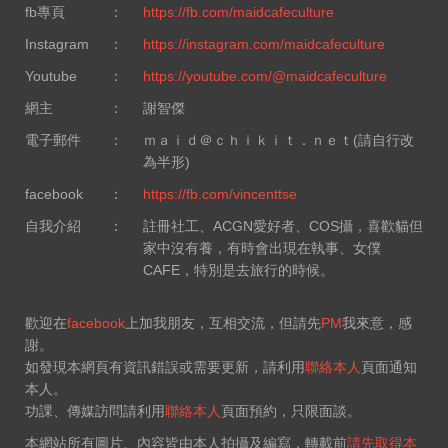
fb專頁
：
https://fb.com/maidcafeculture
Instagram
：
https://instagram.com/maidcafeculture
Youtube
：
https://youtube.com/@maidcafeculture
網主
：
謝智傑
電子郵件
：
ｍａｉｄ＠ｃｈｉｋｉｔ．ｎｅｔ(請自行改
為半形)
facebook
：
https://fb.com/vincenttse
自我介紹
：
註冊社工、ACGN愛好者、COS攝，喜歡貓但
家中沒有養，有時會出現在執事、女僕
CAFE，特別是去旅行的時候。
歡迎在
facebook
上加我朋友，互相交流，但請先
PM
我來意，感
謝。
如發現本網頁有資訊錯誤或需要更新，請利用
聯絡本人
頁面通知
本人。
功課、傳媒訪問請利用
聯絡本人
頁面預約，只限面談。
本網站所有圖片、內容皆由本人拍攝及編寫，轉載前
請先取得本