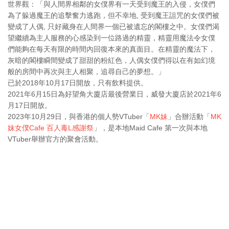
世界觀：「與人間界相鄰的女僕界有一天受到魔王的入侵，女僕們
為了躲過魔王的追擊奮力逃跑，但不幸地, 受到魔王詛咒的女僕們被
變成了人偶, 只好藏身在人間界一個已被遺忘的閣樓之中。女僕們渴
望繼續為主人服務的心感染到一位路過的精靈，精靈用魔法令女僕
們能夠在每天有限的時間內回復本來的真面目。在精靈的魔法下，
灰暗的閣樓瞬間變成了甜甜的粉紅色，人偶女僕們得以在有如幻境
般的房間中再次與主人相聚，追尋自己的夢想。」
已於2018年10月17日開放，只有飲料提供。
2021年6月15日為好望角大廈店最後營業日，威發大廈店於2021年6
月17日開放。
2023年10月29日，與香港的個人勢VTuber「
MK妹
」合辦活動「
MK
妹女僕Cafe 百人毒L感謝祭
」，是本地Maid Cafe 第一次與本地
VTuber舉辦官方的聚會活動。