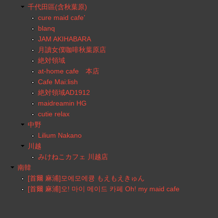
千代田區(含秋葉原)
cure maid cafe’
blanq
JAM AKIHABARA
月讀女僕咖啡秋葉原店
絶対領域
at-home cafe 本店
Cafe Mai:lish
絶対領域AD1912
maidreamin HG
cutie relax
中野
Lilium Nakano
川越
みけねこカフェ 川越店
南韓
[首爾 麻浦]모에모에큥 もえもえきゅん
[首爾 麻浦]오! 마이 메이드 카페 Oh! my maid cafe