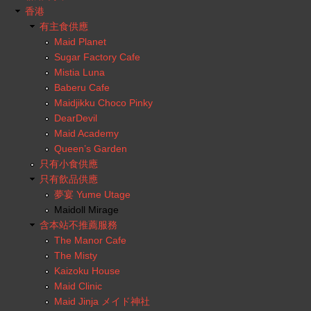
香港
有主食供應
Maid Planet
Sugar Factory Cafe
Mistia Luna
Baberu Cafe
Maidjikku Choco Pinky
DearDevil
Maid Academy
Queen’s Garden
只有小食供應
只有飲品供應
夢宴 Yume Utage
Maidoll Mirage
含本站不推薦服務
The Manor Cafe
The Misty
Kaizoku House
Maid Clinic
Maid Jinja メイド神社