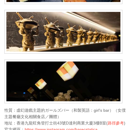
性質：虛幻遊戲主題的ガールズバー（和製英語：girl's bar）（女僕
主題餐廳文化相關食店／團體）
地址：香港九龍旺角登打士街43號D達利商業大廈3樓B室(
路徑參考
)
官方網頁：
https://www.instagram.com/barecstatica