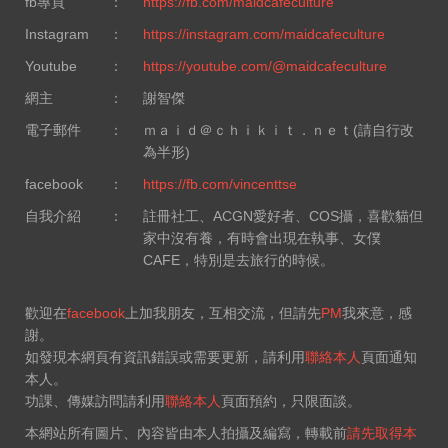
fb專頁
：
https://fb.com/maidcafeculture
Instagram
：
https://instagram.com/maidcafeculture
Youtube
：
https://youtube.com/@maidcafeculture
網主
：
謝智傑
電子郵件
：
ｍａｉｄ＠ｃｈｉｋｉｔ．ｎｅｔ(請自行改
為半形)
facebook
：
https://fb.com/vincenttse
自我介紹
：
註冊社工、ACGN愛好者、COS攝，喜歡貓但
家中沒有養，有時會出現在執事、女僕
CAFE，特別是去旅行的時候。
歡迎在
facebook
上加我朋友，互相交流，但請先
PM
我來意，感
謝。
如發現本網頁有資訊錯誤或需要更新，請利用
聯絡本人
頁面通知
本人。
功課、傳媒訪問請利用
聯絡本人
頁面預約，只限面談。
本網站所有圖片、內容皆由本人拍攝及編寫，轉載前
請先取得本