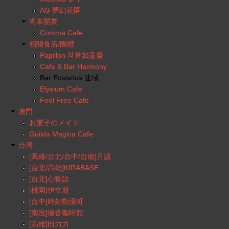
AG 夢幻花園
尚未開業
Comma Cafe
相關食店/團體
Papillon 世音如意臺
Cafe & Bar Harmony
Bar Ecstatica 迷域
Elysium Cafe
Feel Free Cafe
澳門
お菓子のメイド
Guilda Magica Cafe
台灣
[高雄/台北/台中/台南]月讀
[台北/高雄]KIRABASE
[台北]心物語
[桃園]伊立斯
[台中]時刻動漫町
[南投]攝香咖啡館
[高雄]田力力