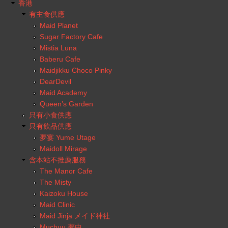
香港
有主食供應
Maid Planet
Sugar Factory Cafe
Mistia Luna
Baberu Cafe
Maidjikku Choco Pinky
DearDevil
Maid Academy
Queen’s Garden
只有小食供應
只有飲品供應
夢宴 Yume Utage
Maidoll Mirage
含本站不推薦服務
The Manor Cafe
The Misty
Kaizoku House
Maid Clinic
Maid Jinja メイド神社
Muchuu 夢中