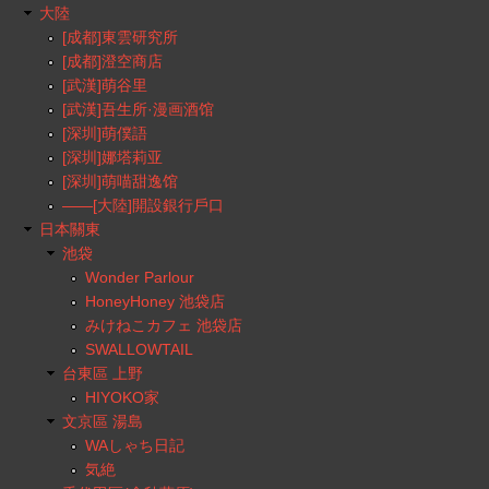
大陸
[成都]東雲研究所
[成都]澄空商店
[武漢]萌谷里
[武漢]吾生所·漫画酒馆
[深圳]萌僕語
[深圳]娜塔莉亚
[深圳]萌喵甜逸馆
——[大陸]開設銀行戶口
日本關東
池袋
Wonder Parlour
HoneyHoney 池袋店
みけねこカフェ 池袋店
SWALLOWTAIL
台東區 上野
HIYOKO家
文京區 湯島
WAしゃち日記
気絶