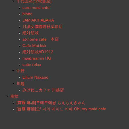
千代田區(含秋葉原)
cure maid cafe’
blanq
JAM AKIHABARA
月讀女僕咖啡秋葉原店
絶対領域
at-home cafe 本店
Cafe Mai:lish
絶対領域AD1912
maidreamin HG
cutie relax
中野
Lilium Nakano
川越
みけねこカフェ 川越店
南韓
[首爾 麻浦]모에모에큥 もえもえきゅん
[首爾 麻浦]오! 마이 메이드 카페 Oh! my maid cafe