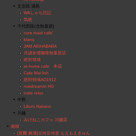
文京區 湯島
WAしゃち日記
気絶
千代田區(含秋葉原)
cure maid cafe’
blanq
JAM AKIHABARA
月讀女僕咖啡秋葉原店
絶対領域
at-home cafe 本店
Cafe Mai:lish
絶対領域AD1912
maidreamin HG
cutie relax
中野
Lilium Nakano
川越
みけねこカフェ 川越店
南韓
[首爾 麻浦]모에모에큥 もえもえきゅん