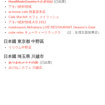
HandMadeCountryうさぎ日記
(已結業)
アキバ絶対領域
at-home cafe 秋葉原本店
Cafe Mai:lish カフェ メイリッシュ
アキバ絶対領域 A.D.1912
maidreamin Akihabara LIVE RESTAURANT Heaven's Gate
cutie relax キューティーリラックス
（註：女僕主題按摩店）
日本國 東京都 中野區
リリウム中野店
日本國 埼玉県 川越市
あつまれメイドの国
(已結業)
みけねこカフェ 川越店