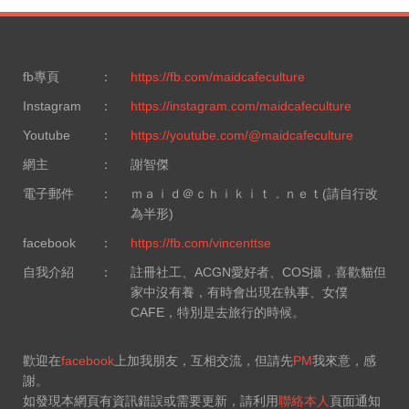
fb專頁
：
https://fb.com/maidcafeculture
Instagram
：
https://instagram.com/maidcafeculture
Youtube
：
https://youtube.com/@maidcafeculture
網主
：
謝智傑
電子郵件
：
ｍａｉｄ＠ｃｈｉｋｉｔ．ｎｅｔ(請自行改
為半形)
facebook
：
https://fb.com/vincenttse
自我介紹
：
註冊社工、ACGN愛好者、COS攝，喜歡貓但
家中沒有養，有時會出現在執事、女僕
CAFE，特別是去旅行的時候。
歡迎在
facebook
上加我朋友，互相交流，但請先
PM
我來意，感
謝。
如發現本網頁有資訊錯誤或需要更新，請利用
聯絡本人
頁面通知