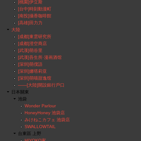
[桃園]伊立斯
[台中]時刻動漫町
[南投]攝香咖啡館
[高雄]田力力
大陸
[成都]東雲研究所
[成都]澄空商店
[武漢]萌谷里
[武漢]吾生所·漫画酒馆
[深圳]萌僕語
[深圳]娜塔莉亚
[深圳]萌喵甜逸馆
——[大陸]開設銀行戶口
日本關東
池袋
Wonder Parlour
HoneyHoney 池袋店
みけねこカフェ 池袋店
SWALLOWTAIL
台東區 上野
HIYOKO家