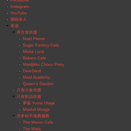
Facebook
Instagram
YouTube
聯絡本人
香港
有主食供應
Maid Planet
Sugar Factory Cafe
Mistia Luna
Baberu Cafe
Maidjikku Choco Pinky
DearDevil
Maid Academy
Queen’s Garden
只有小食供應
只有飲品供應
夢宴 Yume Utage
Maidoll Mirage
含本站不推薦服務
The Manor Cafe
The Misty