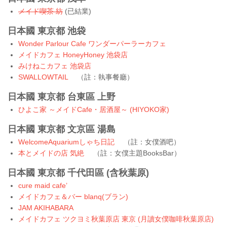
メイド喫茶 紡
(已結業)
日本國 東京都 池袋
Wonder Parlour Cafe ワンダーパーラーカフェ
メイドカフェ HoneyHoney 池袋店
みけねこカフェ 池袋店
SWALLOWTAIL
（註：執事餐廳）
日本國 東京都 台東區 上野
ひよこ家 ～メイドCafe・居酒屋～ (HIYOKO家)
日本國 東京都 文京區 湯島
WelcomeAquariumしゃち日記
（註：女僕酒吧）
本とメイドの店 気絶
（註：女僕主題BooksBar）
日本國 東京都
千代田區 (含秋葉原)
cure maid cafe’
メイドカフェ＆バー blanq(ブラン)
JAM AKIHABARA
メイドカフェ ツクヨミ秋葉原店 東京 (月讀女僕咖啡秋葉原店)