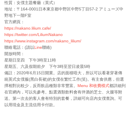
性質：女僕主題餐廳（英式）
地址：〒164-0001日本東京都中野区中野5丁目57-2 アミューズ中
野地下一階F室
官方網頁：
https://nakano.lilium.cafe/
https://twitter.com/LiliumNakano
https://www.instagram.com/nakano_lilium/
聯絡電話：(請以
Line
聯絡)
開放時間：
星期日至四 下午3時至11時
星期五、六及假期前夕 下午3時至翌日凌晨5時
備註：2020年6月15日開業。店的面積唔大，所以可以看著穿著傳
統英式女僕服(黑白長裙)的女僕在繁忙工作(笑)。有主食供應，但選
擇相對比較少，反而飲品種類非常豐富。
Menu 和收費模式
都詳細列
在官網內，可以先參考。點選酒類飲料會有伴酒的芝士、火腿等附
送。第一次去的客人會有特別的套餐，詳細可向店內女僕查詢。可
以用現金及主流信用卡付款。