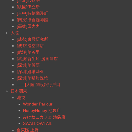
[台北]心物語
[桃園]伊立斯
[台中]時刻動漫町
[南投]攝香咖啡館
[高雄]田力力
大陸
[成都]東雲研究所
[成都]澄空商店
[武漢]萌谷里
[武漢]吾生所·漫画酒馆
[深圳]萌僕語
[深圳]娜塔莉亚
[深圳]萌喵甜逸馆
——[大陸]開設銀行戶口
日本關東
池袋
Wonder Parlour
HoneyHoney 池袋店
みけねこカフェ 池袋店
SWALLOWTAIL
台東區 上野