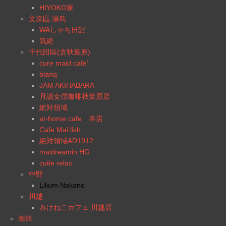
HIYOKO家
文京區 湯島
WAしゃち日記
気絶
千代田區(含秋葉原)
cure maid cafe’
blanq
JAM AKIHABARA
月讀女僕咖啡秋葉原店
絶対領域
at-home cafe 本店
Cafe Mai:lish
絶対領域AD1912
maidreamin HG
cutie relax
中野
Lilium Nakano
川越
みけねこカフェ 川越店
南韓