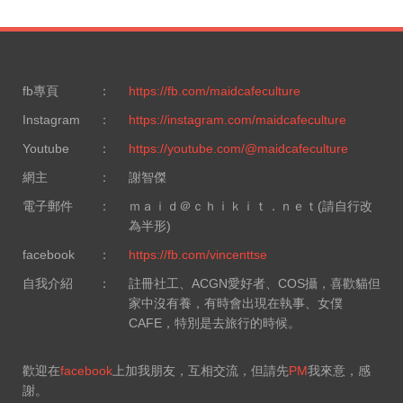
fb專頁
：
https://fb.com/maidcafeculture
Instagram
：
https://instagram.com/maidcafeculture
Youtube
：
https://youtube.com/@maidcafeculture
網主
：
謝智傑
電子郵件
：
ｍａｉｄ＠ｃｈｉｋｉｔ．ｎｅｔ(請自行改
為半形)
facebook
：
https://fb.com/vincenttse
自我介紹
：
註冊社工、ACGN愛好者、COS攝，喜歡貓但
家中沒有養，有時會出現在執事、女僕
CAFE，特別是去旅行的時候。
歡迎在
facebook
上加我朋友，互相交流，但請先
PM
我來意，感
謝。