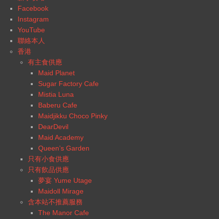
Facebook
Instagram
YouTube
聯絡本人
香港
有主食供應
Maid Planet
Sugar Factory Cafe
Mistia Luna
Baberu Cafe
Maidjikku Choco Pinky
DearDevil
Maid Academy
Queen’s Garden
只有小食供應
只有飲品供應
夢宴 Yume Utage
Maidoll Mirage
含本站不推薦服務
The Manor Cafe