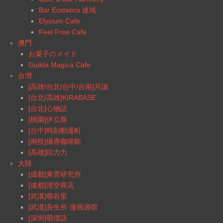
Bar Ecstatica 迷域
Elysium Cafe
Feel Free Cafe
澳門
お菓子のメイド
Guilda Magica Cafe
台灣
[高雄/台北/台中/台南]月讀
[台北/高雄]KIRABASE
[台北]心物語
[桃園]伊立斯
[台中]時刻動漫町
[南投]攝香咖啡館
[高雄]田力力
大陸
[成都]東雲研究所
[成都]澄空商店
[武漢]萌谷里
[武漢]吾生所·漫画酒馆
[深圳]萌僕語