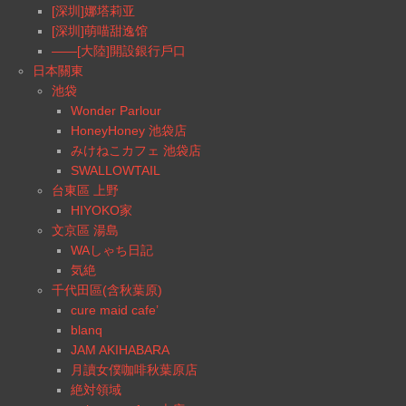
[深圳]娜塔莉亚
[深圳]萌喵甜逸馆
——[大陸]開設銀行戶口
日本關東
池袋
Wonder Parlour
HoneyHoney 池袋店
みけねこカフェ 池袋店
SWALLOWTAIL
台東區 上野
HIYOKO家
文京區 湯島
WAしゃち日記
気絶
千代田區(含秋葉原)
cure maid cafe’
blanq
JAM AKIHABARA
月讀女僕咖啡秋葉原店
絶対領域