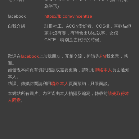
為半形)
facebook
：
https://fb.com/vincenttse
自我介紹
：
註冊社工、ACGN愛好者、COS攝，喜歡貓但
家中沒有養，有時會出現在執事、女僕
CAFE，特別是去旅行的時候。
歡迎在
facebook
上加我朋友，互相交流，但請先
PM
我來意，感
謝。
如發現本網頁有資訊錯誤或需要更新，請利用
聯絡本人
頁面通知
本人。
功課、傳媒訪問請利用
聯絡本人
頁面預約，只限面談。
本網站所有圖片、內容皆由本人拍攝及編寫，轉載前
請先取得本
人同意
。