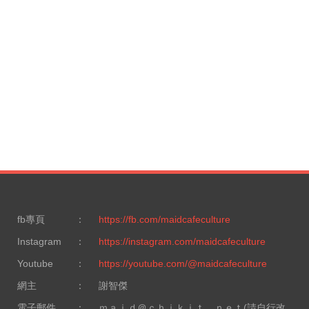
fb專頁
：
https://fb.com/maidcafeculture
Instagram
：
https://instagram.com/maidcafeculture
Youtube
：
https://youtube.com/@maidcafeculture
網主
：
謝智傑
電子郵件
：
ｍａｉｄ＠ｃｈｉｋｉｔ．ｎｅｔ(請自行改