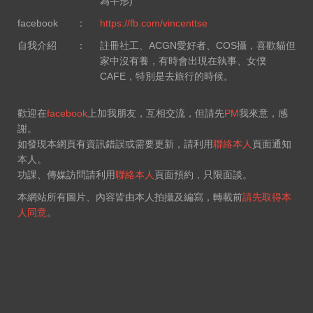
為半形)
facebook
：
https://fb.com/vincenttse
自我介紹
：
註冊社工、ACGN愛好者、COS攝，喜歡貓但
家中沒有養，有時會出現在執事、女僕
CAFE，特別是去旅行的時候。
歡迎在
facebook
上加我朋友，互相交流，但請先
PM
我來意，感
謝。
如發現本網頁有資訊錯誤或需要更新，請利用
聯絡本人
頁面通知
本人。
功課、傳媒訪問請利用
聯絡本人
頁面預約，只限面談。
本網站所有圖片、內容皆由本人拍攝及編寫，轉載前
請先取得本
人同意
。