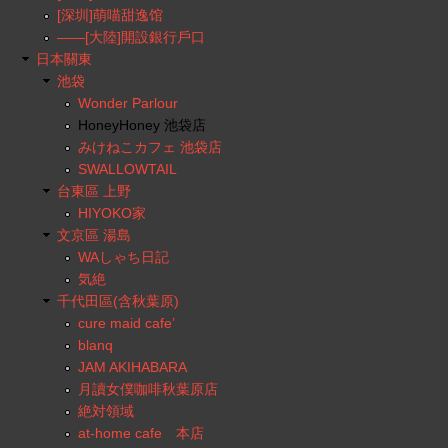
[深圳]萌喵甜逸馆
——[大陸]開設銀行戶口
日本關東
池袋
Wonder Parlour
HoneyHoney 池袋店
みけねこカフェ 池袋店
SWALLOWTAIL
台東區 上野
HIYOKO家
文京區 湯島
WAしゃち日記
気絶
千代田區(含秋葉原)
cure maid cafe’
blanq
JAM AKIHABARA
月讀女僕咖啡秋葉原店
絶対領域
at-home cafe 本店