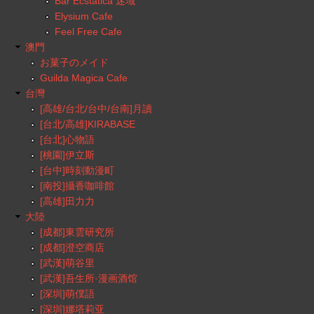
Bar Ecstatica 迷域
Elysium Cafe
Feel Free Cafe
澳門
お菓子のメイド
Guilda Magica Cafe
台灣
[高雄/台北/台中/台南]月讀
[台北/高雄]KIRABASE
[台北]心物語
[桃園]伊立斯
[台中]時刻動漫町
[南投]攝香咖啡館
[高雄]田力力
大陸
[成都]東雲研究所
[成都]澄空商店
[武漢]萌谷里
[武漢]吾生所·漫画酒馆
[深圳]萌僕語
[深圳]娜塔莉亚