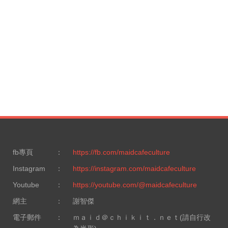
fb專頁
：
https://fb.com/maidcafeculture
Instagram
：
https://instagram.com/maidcafeculture
Youtube
：
https://youtube.com/@maidcafeculture
網主
：
謝智傑
電子郵件
：
ｍａｉｄ＠ｃｈｉｋｉｔ．ｎｅｔ(請自行改