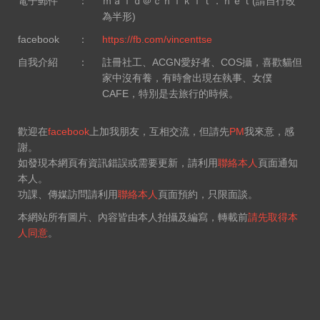
電子郵件
：
ｍａｉｄ＠ｃｈｉｋｉｔ．ｎｅｔ(請自行改
為半形)
facebook
：
https://fb.com/vincenttse
自我介紹
：
註冊社工、ACGN愛好者、COS攝，喜歡貓但
家中沒有養，有時會出現在執事、女僕
CAFE，特別是去旅行的時候。
歡迎在
facebook
上加我朋友，互相交流，但請先
PM
我來意，感
謝。
如發現本網頁有資訊錯誤或需要更新，請利用
聯絡本人
頁面通知
本人。
功課、傳媒訪問請利用
聯絡本人
頁面預約，只限面談。
本網站所有圖片、內容皆由本人拍攝及編寫，轉載前
請先取得本
人同意
。