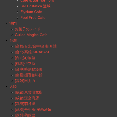
Cafe & Bar Harmony
Bar Ecstatica 迷域
Elysium Cafe
Feel Free Cafe
澳門
お菓子のメイド
Guilda Magica Cafe
台灣
[高雄/台北/台中/台南]月讀
[台北/高雄]KIRABASE
[台北]心物語
[桃園]伊立斯
[台中]時刻動漫町
[南投]攝香咖啡館
[高雄]田力力
大陸
[成都]東雲研究所
[成都]澄空商店
[武漢]萌谷里
[武漢]吾生所·漫画酒馆
[深圳]萌僕語