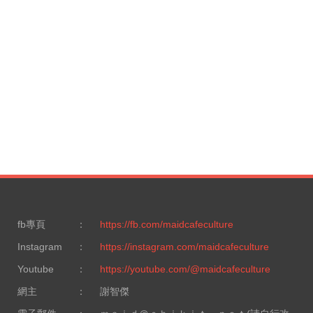
fb專頁
：
https://fb.com/maidcafeculture
Instagram
：
https://instagram.com/maidcafeculture
Youtube
：
https://youtube.com/@maidcafeculture
網主
：
謝智傑