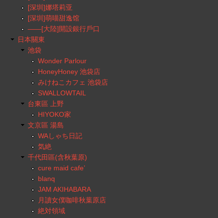
[深圳]娜塔莉亚
[深圳]萌喵甜逸馆
——[大陸]開設銀行戶口
日本關東
池袋
Wonder Parlour
HoneyHoney 池袋店
みけねこカフェ 池袋店
SWALLOWTAIL
台東區 上野
HIYOKO家
文京區 湯島
WAしゃち日記
気絶
千代田區(含秋葉原)
cure maid cafe’
blanq
JAM AKIHABARA
月讀女僕咖啡秋葉原店
絶対領域