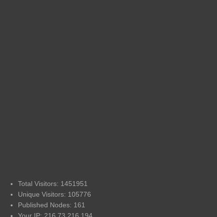
Total Visitors: 1451951
Unique Visitors: 105776
Published Nodes: 161
Your IP: 216.73.216.194