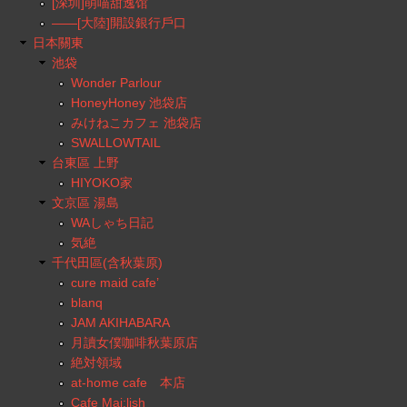
[深圳]萌喵甜逸馆
——[大陸]開設銀行戶口
日本關東
池袋
Wonder Parlour
HoneyHoney 池袋店
みけねこカフェ 池袋店
SWALLOWTAIL
台東區 上野
HIYOKO家
文京區 湯島
WAしゃち日記
気絶
千代田區(含秋葉原)
cure maid cafe’
blanq
JAM AKIHABARA
月讀女僕咖啡秋葉原店
絶対領域
at-home cafe 本店
Cafe Mai:lish