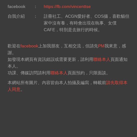
facebook
：
https://fb.com/vincenttse
自我介紹
：
註冊社工、ACGN愛好者、COS攝，喜歡貓但
家中沒有養，有時會出現在執事、女僕
CAFE，特別是去旅行的時候。
歡迎在
facebook
上加我朋友，互相交流，但請先
PM
我來意，感
謝。
如發現本網頁有資訊錯誤或需要更新，請利用
聯絡本人
頁面通知
本人。
功課、傳媒訪問請利用
聯絡本人
頁面預約，只限面談。
本網站所有圖片、內容皆由本人拍攝及編寫，轉載前
請先取得本
人同意
。