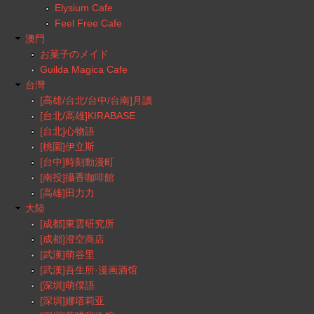
Elysium Cafe
Feel Free Cafe
澳門
お菓子のメイド
Guilda Magica Cafe
台灣
[高雄/台北/台中/台南]月讀
[台北/高雄]KIRABASE
[台北]心物語
[桃園]伊立斯
[台中]時刻動漫町
[南投]攝香咖啡館
[高雄]田力力
大陸
[成都]東雲研究所
[成都]澄空商店
[武漢]萌谷里
[武漢]吾生所·漫画酒馆
[深圳]萌僕語
[深圳]娜塔莉亚