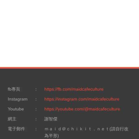
fb專頁
：
https://fb.com/maidcafeculture
Instagram
：
https://instagram.com/maidcafeculture
Youtube
：
https://youtube.com/@maidcafeculture
網主
：
謝智傑
電子郵件
：
ｍａｉｄ＠ｃｈｉｋｉｔ．ｎｅｔ(請自行改
為半形)