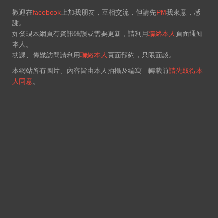
歡迎在
facebook
上加我朋友，互相交流，但請先
PM
我來意，感
謝。
如發現本網頁有資訊錯誤或需要更新，請利用
聯絡本人
頁面通知
本人。
功課、傳媒訪問請利用
聯絡本人
頁面預約，只限面談。
本網站所有圖片、內容皆由本人拍攝及編寫，轉載前
請先取得本
人同意
。