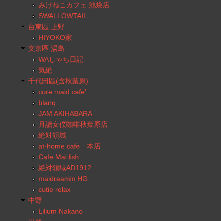
みけねこカフェ 池袋店
SWALLOWTAIL
台東區 上野
HIYOKO家
文京區 湯島
WAしゃち日記
気絶
千代田區(含秋葉原)
cure maid cafe’
blanq
JAM AKIHABARA
月讀女僕咖啡秋葉原店
絶対領域
at-home cafe 本店
Cafe Mai:lish
絶対領域AD1912
maidreamin HG
cutie relax
中野
Lilium Nakano