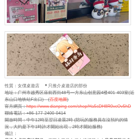
性質：女僕桌遊店
＊
只推介桌遊店的部份
地址：广州市越秀区庙前西街48号一方东山创意园4楼401-403室(近
东山口地铁站F出口) (
百度地圖
)
官方網頁：
https://www.dianping.com/shop/Ha5sDH8R0vcOv5hD
聯絡電話：+86-177-2400-0414
開放時間：中午12時至翌日凌晨2時 (陪玩的服務員在沒預約的情
況，大約是下午1時許才開始出現，2時才開始服務)
備註：