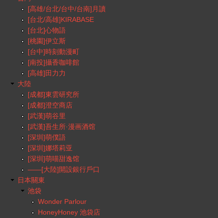
[高雄/台北/台中/台南]月讀
[台北/高雄]KIRABASE
[台北]心物語
[桃園]伊立斯
[台中]時刻動漫町
[南投]攝香咖啡館
[高雄]田力力
大陸
[成都]東雲研究所
[成都]澄空商店
[武漢]萌谷里
[武漢]吾生所·漫画酒馆
[深圳]萌僕語
[深圳]娜塔莉亚
[深圳]萌喵甜逸馆
——[大陸]開設銀行戶口
日本關東
池袋
Wonder Parlour
HoneyHoney 池袋店