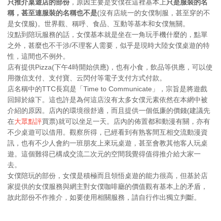
只推介桌遊店的部份
，原因主要是女僕在這裡基本上
只是服裝的名
稱，甚至連服裝的名稱也不是
(沒有店統一的女僕制服，甚至穿的不
是女僕服)。世界觀、稱呼、食品、互動等基本和女僕無關。
沒點到陪玩服務的話，女僕基本就是坐在一角玩手機什麼的，點單
之外，甚麼也不干涉/不理客人需要，似乎是現時大陸女僕桌遊的特
性，這間也不例外。
店有提供Pizza(下午4時開始供應)，也有小食，飲品等供應，可以使
用微信支付、支付寶、云閃付等電子支付方式付款。
店名稱中的TTC長寫是「Time to Communicate」，宗旨是將遊戲
回歸於線下。這也許是為何這店沒有太多女僕元素依然在本網中被
介紹的原因。店內的環境很舒適，而且提供一個低廉的價錢(建議先
在
大眾點評
買票)就可以坐足一天。店內的佈置都和動漫有關，亦有
不少桌遊可以借用。觀察所得，已經看到有熟客間互相交流動漫資
訊，也有不少人會約一班朋友上來玩桌遊，甚至會教其他客人玩桌
遊。這個難得已構成交流二次元的空間我覺得值得推介給大家一
去。
女僕陪玩的部份，女僕是積極而且領悟桌遊的能力很高，但基於店
家提供的女僕服務與網主對女僕咖啡廳的價值觀有基本上的矛盾，
故此部份不作推介，如要使用相關服務，請自行作出獨立判斷。