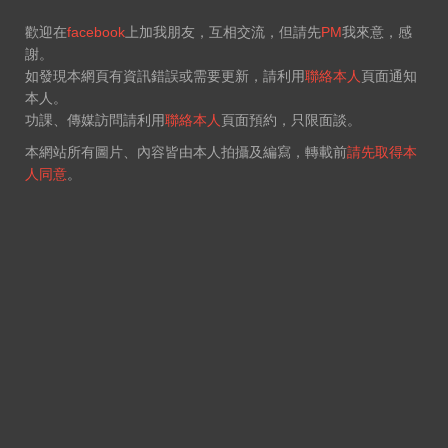
歡迎在
facebook
上加我朋友，互相交流，但請先
PM
我來意，感
謝。
如發現本網頁有資訊錯誤或需要更新，請利用
聯絡本人
頁面通知
本人。
功課、傳媒訪問請利用
聯絡本人
頁面預約，只限面談。
本網站所有圖片、內容皆由本人拍攝及編寫，轉載前
請先取得本
人同意
。