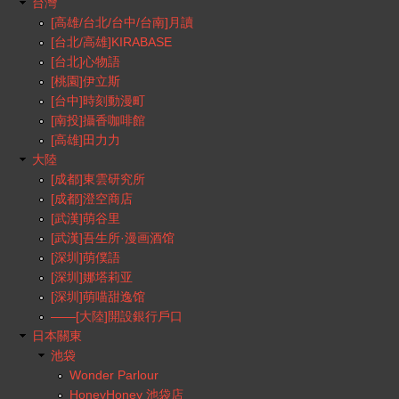
台灣
[高雄/台北/台中/台南]月讀
[台北/高雄]KIRABASE
[台北]心物語
[桃園]伊立斯
[台中]時刻動漫町
[南投]攝香咖啡館
[高雄]田力力
大陸
[成都]東雲研究所
[成都]澄空商店
[武漢]萌谷里
[武漢]吾生所·漫画酒馆
[深圳]萌僕語
[深圳]娜塔莉亚
[深圳]萌喵甜逸馆
——[大陸]開設銀行戶口
日本關東
池袋
Wonder Parlour
HoneyHoney 池袋店