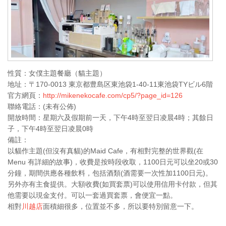
性質：女僕主題餐廳（貓主題）
地址：〒170-0013 東京都豊島区東池袋1-40-11東池袋TYビル6階
官方網頁：
http://mikenekocafe.com/cp5/?page_id=126
聯絡電話：(未有公佈)
開放時間：星期六及假期前一天，下午4時至翌日凌晨4時；其餘日
子，下午4時至翌日凌晨0時
備註：
以貓作主題(但沒有真貓)的Maid Cafe，有相對完整的世界觀(在
Menu 有詳細的故事)，收費是按時段收取，1100日元可以坐20或30
分鐘，期間供應各種飲料，包括酒類(酒需要一次性加1100日元)。
另外亦有主食提供。大額收費(如買套票)可以使用信用卡付款，但其
他需要以現金支付。可以一套過買套票，會便宜一點。
相對
川越店
面積細很多，位置並不多，所以要特別留意一下。