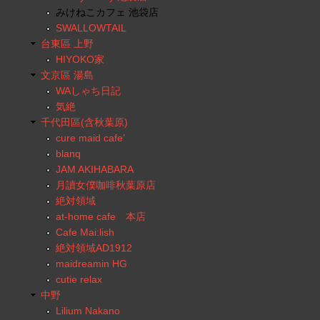
みけねこカフェ 池袋店
SWALLOWTAIL
台東區 上野
HIYOKO家
文京區 湯島
WAしゃち日記
気絶
千代田區(含秋葉原)
cure maid cafe’
blanq
JAM AKIHABARA
月讀女僕咖啡秋葉原店
絶対領域
at-home cafe 本店
Cafe Mai:lish
絶対領域AD1912
maidreamin HG
cutie relax
中野
Lilium Nakano