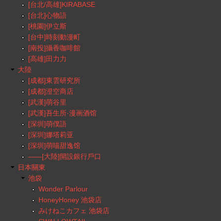
[台北/高雄]KIRABASE
[台北]心物語
[桃園]伊立斯
[台中]時刻動漫町
[南投]攝香咖啡館
[高雄]田力力
大陸
[成都]東雲研究所
[成都]澄空商店
[武漢]萌谷里
[武漢]吾生所·漫画酒馆
[深圳]萌僕語
[深圳]娜塔莉亚
[深圳]萌喵甜逸馆
——[大陸]開設銀行戶口
日本關東
池袋
Wonder Parlour
HoneyHoney 池袋店
みけねこカフェ 池袋店