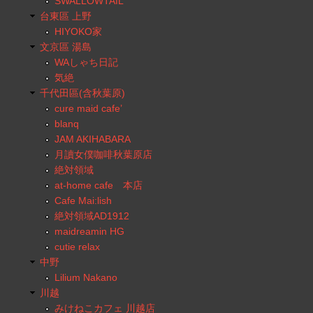
SWALLOWTAIL
台東區 上野
HIYOKO家
文京區 湯島
WAしゃち日記
気絶
千代田區(含秋葉原)
cure maid cafe’
blanq
JAM AKIHABARA
月讀女僕咖啡秋葉原店
絶対領域
at-home cafe 本店
Cafe Mai:lish
絶対領域AD1912
maidreamin HG
cutie relax
中野
Lilium Nakano
川越
みけねこカフェ 川越店