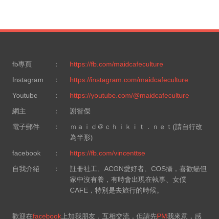
fb專頁
：
https://fb.com/maidcafeculture
Instagram
：
https://instagram.com/maidcafeculture
Youtube
：
https://youtube.com/@maidcafeculture
網主
：
謝智傑
電子郵件
：
ｍａｉｄ＠ｃｈｉｋｉｔ．ｎｅｔ(請自行改
為半形)
facebook
：
https://fb.com/vincenttse
自我介紹
：
註冊社工、ACGN愛好者、COS攝，喜歡貓但
家中沒有養，有時會出現在執事、女僕
CAFE，特別是去旅行的時候。
歡迎在
facebook
上加我朋友，互相交流，但請先
PM
我來意，感