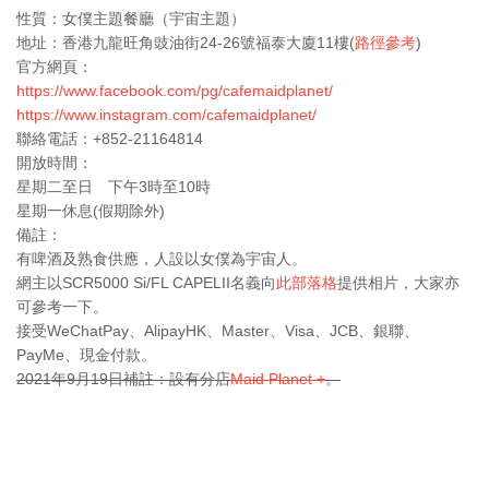
性質：女僕主題餐廳（宇宙主題）
地址：香港九龍旺角豉油街24-26號福泰大廈11樓(
路徑參考
)
官方網頁：
https://www.facebook.com/pg/cafemaidplanet/
https://www.instagram.com/cafemaidplanet/
聯絡電話：+852-21164814
開放時間：
星期二至日 下午3時至10時
星期一休息(假期除外)
備註：
有啤酒及熟食供應，人設以女僕為宇宙人。
網主以SCR5000 Si/FL CAPELII名義向
此部落格
提供相片，大家亦
可參考一下。
接受WeChatPay、AlipayHK、Master、Visa、JCB、銀聯、
PayMe、現金付款。
2021年9月19日補註：設有分店
Maid Planet +
。