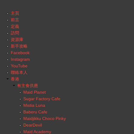
主頁
前言
定義
訪問
資源庫
新手攻略
Facebook
Instagram
YouTube
聯絡本人
香港
有主食供應
Maid Planet
Sugar Factory Cafe
Mistia Luna
Baberu Cafe
Maidjikku Choco Pinky
DearDevil
Maid Academy