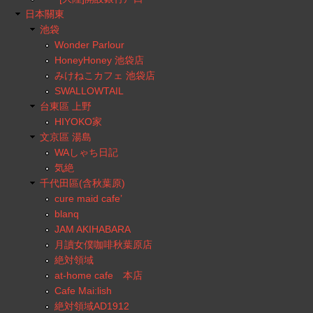
日本關東
池袋
Wonder Parlour
HoneyHoney 池袋店
みけねこカフェ 池袋店
SWALLOWTAIL
台東區 上野
HIYOKO家
文京區 湯島
WAしゃち日記
気絶
千代田區(含秋葉原)
cure maid cafe’
blanq
JAM AKIHABARA
月讀女僕咖啡秋葉原店
絶対領域
at-home cafe 本店
Cafe Mai:lish
絶対領域AD1912