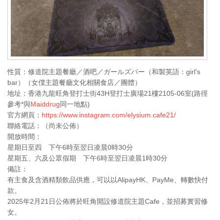
性質：修道院主題餐廳／酒吧／ガールズバー（和製英語：girl's
bar）（女僕主題餐廳文化相關食店／團體）
地址：香港九龍旺角登打士街43H登打士廣場21樓2105-06室(路徑
參考*與
Maiddrug
同一地點)
官方網頁：
https://www.instagram.com/elysium.cafe21/
聯絡電話：（尚未公佈）
開放時間：
星期日至四 下午6時至翌日凌晨0時30分
星期五、六及公眾假期 下午6時至翌日凌晨1時30分
備註：
有主食及含酒精類飲品供應，可以以AlipayHK、PayMe、轉數快付
款。
2025年2月21日公佈將於旺角開設修道院主題Cafe，並招募實習修
女。