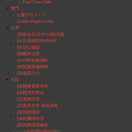
Feel Free Cafe
澳門
お菓子のメイド
Guilda Magica Cafe
台灣
[高雄/台北/台中/台南]月讀
[台北/高雄]KIRABASE
[台北]心物語
[桃園]伊立斯
[台中]時刻動漫町
[南投]攝香咖啡館
[高雄]田力力
大陸
[成都]東雲研究所
[成都]澄空商店
[武漢]萌谷里
[武漢]吾生所·漫画酒馆
[深圳]萌僕語
[深圳]娜塔莉亚
[深圳]萌喵甜逸馆
——[大陸]開設銀行戶口