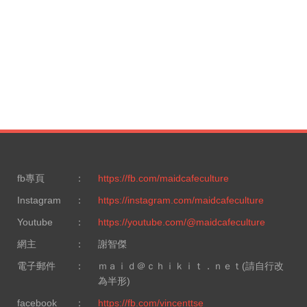
fb專頁
：
https://fb.com/maidcafeculture
Instagram
：
https://instagram.com/maidcafeculture
Youtube
：
https://youtube.com/@maidcafeculture
網主
：
謝智傑
電子郵件
：
ｍａｉｄ＠ｃｈｉｋｉｔ．ｎｅｔ(請自行改
為半形)
facebook
：
https://fb.com/vincenttse