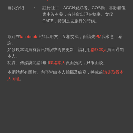
自我介紹
：
註冊社工、ACGN愛好者、COS攝，喜歡貓但
家中沒有養，有時會出現在執事、女僕
CAFE，特別是去旅行的時候。
歡迎在
facebook
上加我朋友，互相交流，但請先
PM
我來意，感
謝。
如發現本網頁有資訊錯誤或需要更新，請利用
聯絡本人
頁面通知
本人。
功課、傳媒訪問請利用
聯絡本人
頁面預約，只限面談。
本網站所有圖片、內容皆由本人拍攝及編寫，轉載前
請先取得本
人同意
。