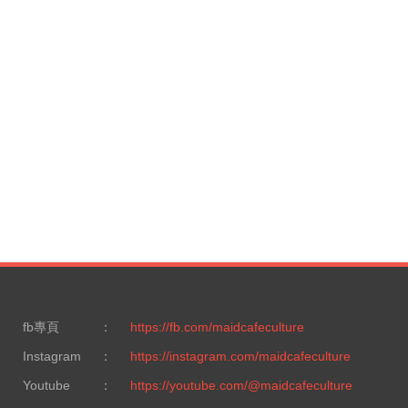
fb專頁
：
https://fb.com/maidcafeculture
Instagram
：
https://instagram.com/maidcafeculture
Youtube
：
https://youtube.com/@maidcafeculture