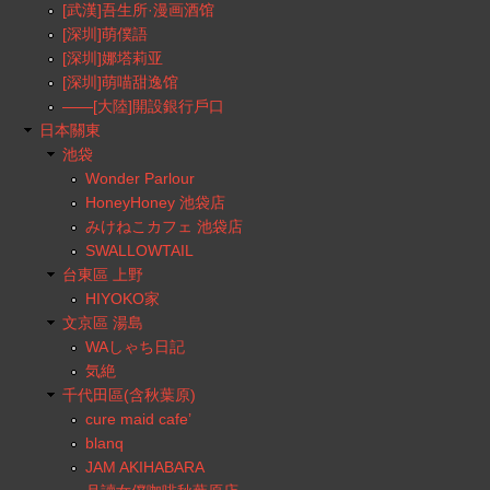
[武漢]吾生所·漫画酒馆
[深圳]萌僕語
[深圳]娜塔莉亚
[深圳]萌喵甜逸馆
——[大陸]開設銀行戶口
日本關東
池袋
Wonder Parlour
HoneyHoney 池袋店
みけねこカフェ 池袋店
SWALLOWTAIL
台東區 上野
HIYOKO家
文京區 湯島
WAしゃち日記
気絶
千代田區(含秋葉原)
cure maid cafe’
blanq
JAM AKIHABARA